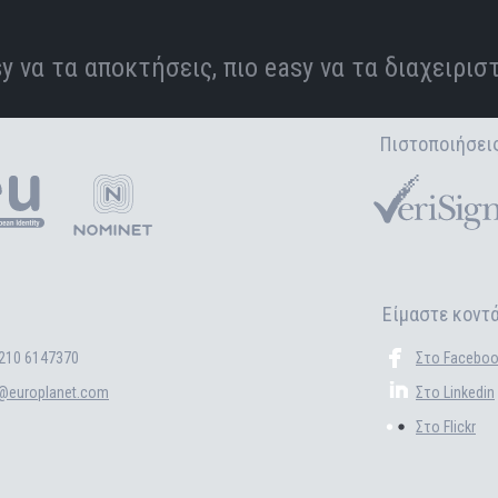
y να τα αποκτήσεις, πιο easy να τα διαχειρισ
Πιστοποιήσεις
Είμαστε κοντ
210 6147370
Στο Facebo
o@europlanet.com
Στο Linkedin
Στο Flickr