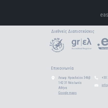
eas
Διεθνείς Διαπιστεύσεις
Επικοινωνία
Λεωφ. Ηρακλείου 346β
+30 
142 31 Νέα Ιωνία
inf
Αθήνα
Google maps