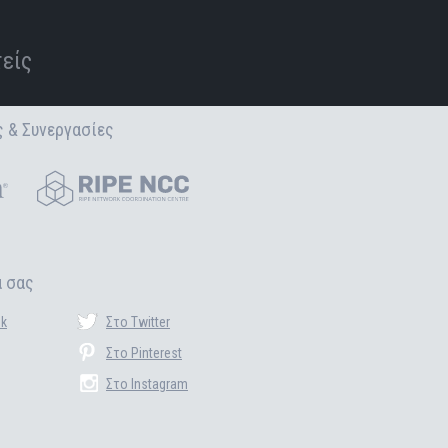
τείς
 & Συνεργασίες
ά σας
ok
Στο Twitter
Στο Pinterest
Στο Instagram