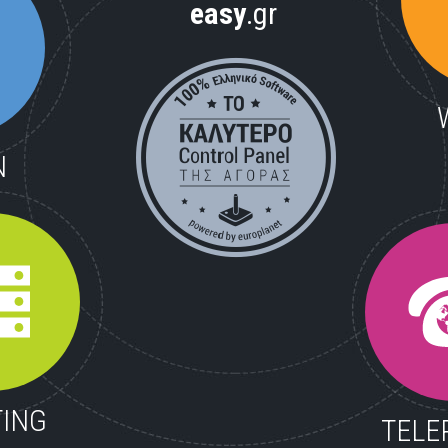
easy
.gr
N
ING
TELE